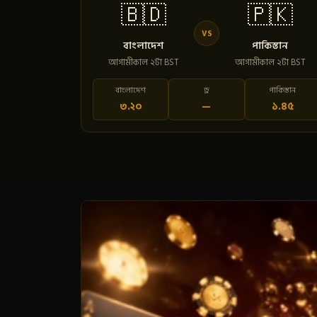
🇧🇩
🇵🇰
VS
বাংলাদেশ
পাকিস্তান
আগামীকাল ২টা BST
আগামীকাল ২টা BST
বাংলাদেশ
ড্র
পাকিস্তান
৩.২০
—
১.৪৫