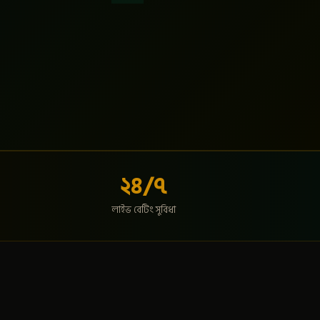
২৪/৭
লাইভ বেটিং সুবিধা