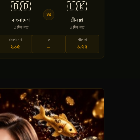
🇧🇩
🇱🇰
VS
বাংলাদেশ
শ্রীলঙ্কা
৩ দিন পরে
৩ দিন পরে
বাংলাদেশ
ড্র
শ্রীলঙ্কা
২.১৫
—
১.৭৫