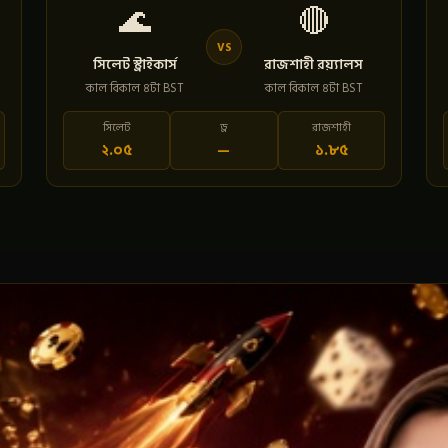
🌊
🔴
VS
সিলেট স্ট্রাইকার্স
রাজশাহী রয়্যালস
কাল বিকাল ৪টা BST
কাল বিকাল ৪টা BST
সিলেট
ড্র
রাজশাহী
২.০৫
—
১.৮৫