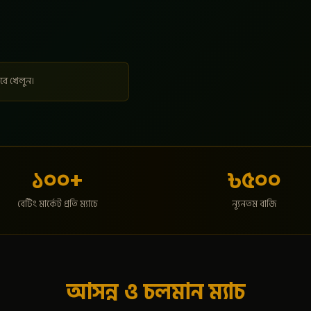
াবে খেলুন।
১০০+
৳৫০০
বেটিং মার্কেট প্রতি ম্যাচে
ন্যূনতম বাজি
আসন্ন ও চলমান ম্যাচ