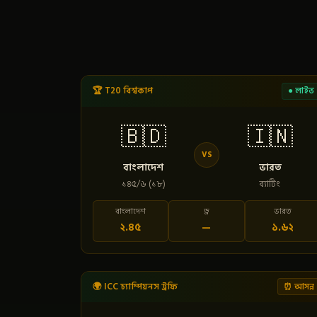
🏆 T20 বিশ্বকাপ
● লাইভ
🇧🇩
🇮🇳
VS
বাংলাদেশ
ভারত
১৪৫/৬ (১৮)
ব্যাটিং
বাংলাদেশ
ড্র
ভারত
২.৪৫
—
১.৬২
🌍 ICC চ্যাম্পিয়নস ট্রফি
⏰ আসন্ন