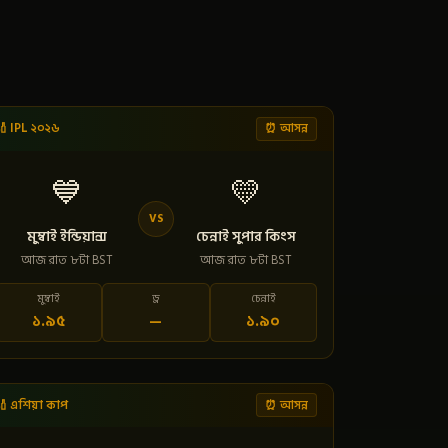
🏏 IPL ২০২৬
⏰ আসন্ন
💙
💛
VS
মুম্বাই ইন্ডিয়ান্স
চেন্নাই সুপার কিংস
আজ রাত ৮টা BST
আজ রাত ৮টা BST
মুম্বাই
ড্র
চেন্নাই
১.৯৫
—
১.৯০
🏏 এশিয়া কাপ
⏰ আসন্ন