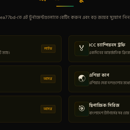
ea77bd-তে এই টুর্নামেন্টগুলোতে বেটিং করুন এবং বড় জয়ের সুযোগ নিন
ICC চ্যাম্পিয়নস ট্রফি
🏅
লাইভ
 ম্যাচ।
একদিনের আন্তর্জাতিক ক্রিকেটের 
এশিয়া কাপ
🌏
আসন্ন
এশিয়ার সেরা দলগুলোর মধ্যে
দ্বিপাক্ষিক সিরিজ
🎯
আসন্ন
বাংলাদেশ টাইগার্সের সব হোম 