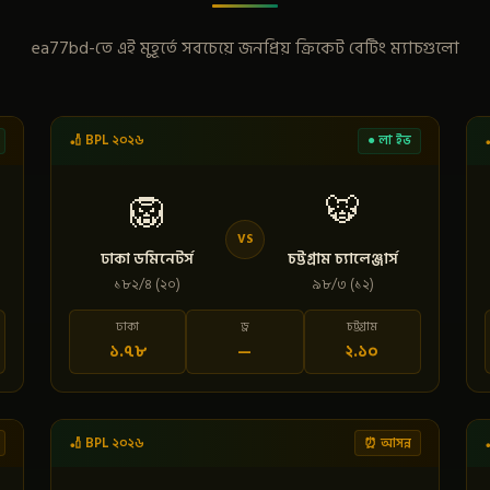
ea77bd-তে এই মুহূর্তে সবচেয়ে জনপ্রিয় ক্রিকেট বেটিং ম্যাচগুলো
🏏 BPL ২০২৬
● লা ইভ
🦁
🐯
VS
ঢাকা ডমিনেটর্স
চট্টগ্রাম চ্যালেঞ্জার্স
১৮২/৪ (২০)
৯৮/৩ (১২)
ঢাকা
ড্র
চট্টগ্রাম
১.৭৮
—
২.১০
🏏 BPL ২০২৬
⏰ আসন্ন