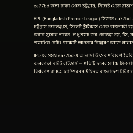
ea77bd হলো ঢাকা থেকে চট্টগ্রাম, সিলেট থেকে রাজশাহ
BPL (Bangladesh Premier League) সিজনে ea77bd-এ
চট্টগ্রাম চ্যালেঞ্জার্স, সিলেট স্ট্রাইকার্স থেকে রাজশাহী
করার সুযোগ পাবেন। শুধু ম্যাচ জয়-পরাজয় নয়, টস, স
শতাধিক বেটিং মার্কেটে আপনার বিশ্লেষণ কাজে লাগা
IPL-এর সময় ea77bd-এ আলাদা উৎসব পরিবেশ তৈরি হয়। মু
কলকাতা নাইট রাইডার্স — প্রতিটি দলের ম্যাচে প্রি-ম্
বিশ্বকাপ বা ICC চ্যাম্পিয়নস ট্রফিতে বাংলাদেশ টাই