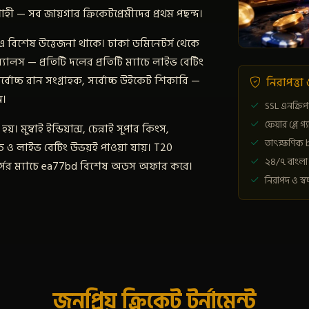
ী — সব জায়গার ক্রিকেটপ্রেমীদের প্রথম পছন্দ।
 বিশেষ উত্তেজনা থাকে। ঢাকা ডমিনেটর্স থেকে
 রয়্যালস — প্রতিটি দলের প্রতিটি ম্যাচে লাইভ বেটিং
র্বোচ্চ রান সংগ্রাহক, সর্বোচ্চ উইকেট শিকারি —
নিরাপত্তা
ন।
SSL এনক্রিপ
ফেয়ার প্লে গ্য
ম্বাই ইন্ডিয়ান্স, চেন্নাই সুপার কিংস,
তাৎক্ষণিক 
যাচ ও লাইভ বেটিং উভয়ই পাওয়া যায়। T20
২৪/৭ বাংলা 
গার্সের ম্যাচে ea77bd বিশেষ অডস অফার করে।
নিরাপদ ও স্বচ্
জনপ্রিয় ক্রিকেট টুর্নামেন্ট