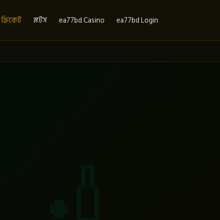
ক্রিকেট
স্লটস
ea77bd Casino
ea77bd Login
🏏