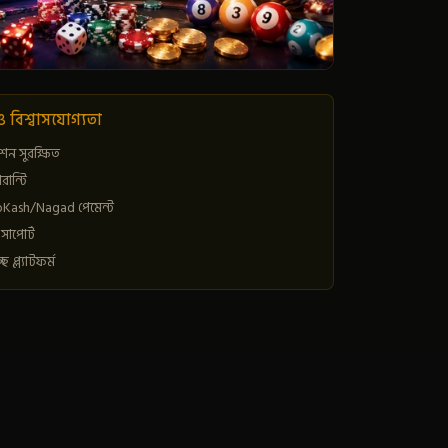
 ও বিশ্বাসযোগ্যতা
শন সুরক্ষিত
ারান্টি
bKash/Nagad পেমেন্ট
সাপোর্ট
ছ প্ল্যাটফর্ম