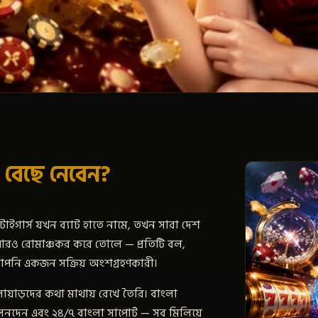
 বেছে নেবেন?
াইগার্স যখন ব্যাট হাতে নামে, তখন সারা দেশ
রও রোমাঞ্চকর করে তোলে — প্রতিটি বল,
, আপনি একজন সক্রিয় অংশগ্রহণকারী।
লোয়াড়দের কথা মাথায় রেখে তৈরি। বাংলা
েনদেন এবং ২৪/৭ বাংলা সাপোর্ট — সব মিলিয়ে