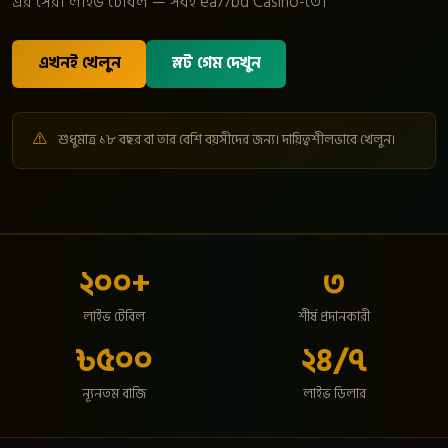
এর সেরা লাইভ টেবিল — সবই ea77bd Casino-তে।
এখনই খেলুন
স্লট গেম দেখুন
শুধুমাত্র ১৮ বছর বা তার বেশি বয়সীদের জন্য। দায়িত্বশীলভাবে খেলুন।
২০০+
৩
লাইভ টেবিল
শীর্ষ প্রদানকারী
৳৫০০
২৪/৭
ন্যূনতম বাজি
লাইভ ডিলার