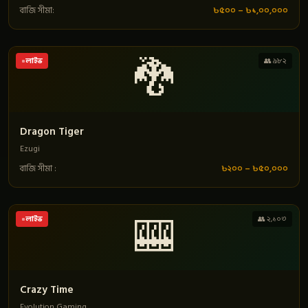
বাজি সীমা:
৳৫০০ – ৳১,০০,০০০
🐉
লাইভ
👥 ৯৮২
Dragon Tiger
Ezugi
বাজি সীমা :
৳২০০ – ৳৫০,০০০
🎰
লাইভ
👥 ২,১০৩
Crazy Time
Evolution Gaming