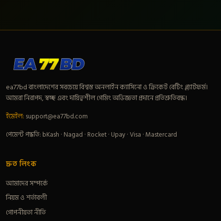
ea77bd বাংলাদেশের সবচেয়ে বিশ্বস্ত অনলাইন ক্যাসিনো ও ক্রিকেট বেটিং প্ল্যাটফর্ম।
আমরা নিরাপদ, স্বচ্ছ এবং দায়িত্বশীল গেমিং অভিজ্ঞতা প্রদানে প্রতিশ্রুতিবদ্ধ।
ইমেইল:
support@ea77bd.com
পেমেন্ট পদ্ধতি: bKash · Nagad · Rocket · Upay · Visa · Mastercard
দ্রুত লিংক
আমাদের সম্পর্কে
নিয়ম ও শর্তাবলী
গোপনীয়তা নীতি