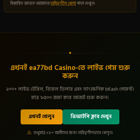
বিস্তারিত জানতে আমাদের
দায়িত্বশীল খেলা
পাতা দেখুন।
◆
এখনই ea77bd Casino-তে লাইভ গেম শুরু
করুন
২০০+ লাইভ টেবিল, রিয়েল ডিলার এবং তাৎক্ষণিক bKash পেমেন্ট।
মাত্র ৳৫০০ জমা করে আজই শুরু করুন।
এখনই খেলুন
ভিআইপি ক্লাব দেখুন
শুধুমাত্র ১৮+ বয়সীদের জন্য। দায়িত্বশীলভাবে খেলুন।