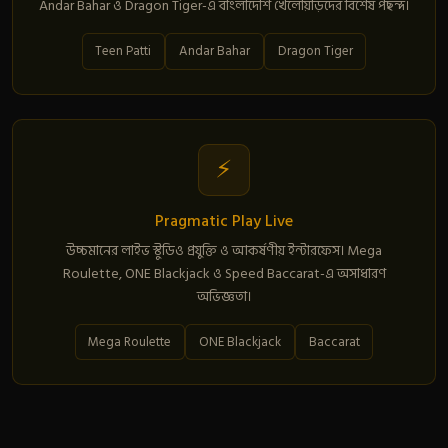
Andar Bahar ও Dragon Tiger-এ বাংলাদেশি খেলোয়াড়দের বিশেষ পছন্দ।
Teen Patti
Andar Bahar
Dragon Tiger
⚡
Pragmatic Play Live
উচ্চমানের লাইভ স্টুডিও প্রযুক্তি ও আকর্ষণীয় ইন্টারফেস। Mega
Roulette, ONE Blackjack ও Speed Baccarat-এ অসাধারণ
অভিজ্ঞতা।
Mega Roulette
ONE Blackjack
Baccarat