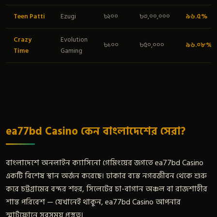
Teen Patti
Ezugi
৳২০০
৳৩,০০,০০০
৯৬.৫%
Crazy
Evolution
৳১০০
৳৫০,০০০
৯৬.০৮%
Time
Gaming
ea77bd Casino কেন বাংলাদেশের সেরা?
বাংলাদেশে অনলাইন ক্যাসিনো গেমিংয়ের জগতে ea77bd Casino
একটি বিশেষ স্থান অর্জন করেছে। ঢাকার ব্যস্ত নগরজীবন থেকে শুরু
করে চট্টগ্রামের বন্দর শহর, সিলেটের চা-বাগান অঞ্চল বা রাজশাহীর
শান্ত পরিবেশ — যেখানেই থাকুন, ea77bd Casino আপনার
স্মার্টফোনে সবসময় প্রস্তুত।