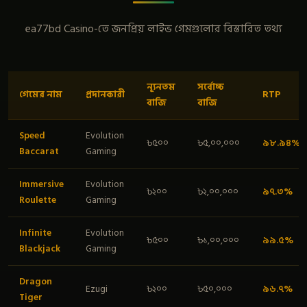
ea77bd Casino-তে জনপ্রিয় লাইভ গেমগুলোর বিস্তারিত তথ্য
ন্যূনতম
সর্বোচ্চ
গেমের নাম
প্রদানকারী
RTP
বাজি
বাজি
Speed
Evolution
৳৫০০
৳৫,০০,০০০
৯৮.৯৪%
Baccarat
Gaming
Immersive
Evolution
৳২০০
৳২,০০,০০০
৯৭.৩%
Roulette
Gaming
Infinite
Evolution
৳৫০০
৳১,০০,০০০
৯৯.৫%
Blackjack
Gaming
Dragon
Ezugi
৳২০০
৳৫০,০০০
৯৬.৭%
Tiger