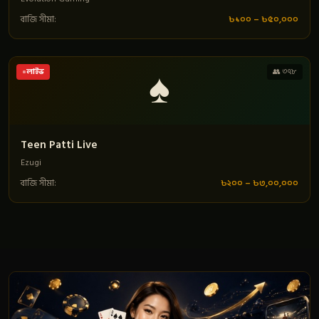
বাজি সীমা:
৳১০০ – ৳৫০,০০০
♠️
লাইভ
👥 ৩৭৮
Teen Patti Live
Ezugi
বাজি সীমা:
৳২০০ – ৳৩,০০,০০০