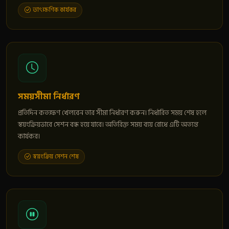
তাৎক্ষণিক কার্যকর
সময়সীমা নির্ধারণ
প্রতিদিন কতক্ষণ খেলবেন তার সীমা নির্ধারণ করুন। নির্ধারিত সময় শেষ হলে
স্বয়ংক্রিয়ভাবে সেশন বন্ধ হয়ে যাবে। অতিরিক্ত সময় ব্যয় রোধে এটি অত্যন্ত
কার্যকর।
স্বয়ংক্রিয় সেশন শেষ