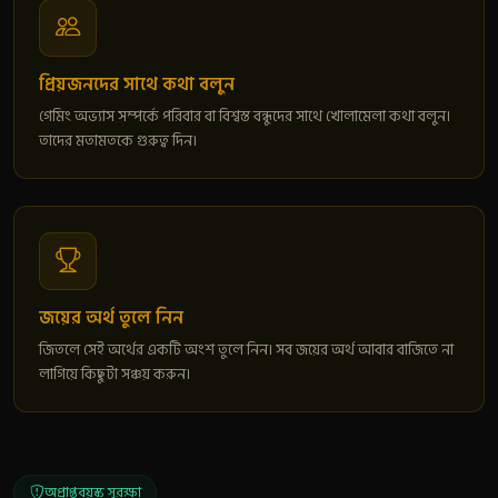
প্রিয়জনদের সাথে কথা বলুন
গেমিং অভ্যাস সম্পর্কে পরিবার বা বিশ্বস্ত বন্ধুদের সাথে খোলামেলা কথা বলুন।
তাদের মতামতকে গুরুত্ব দিন।
জয়ের অর্থ তুলে নিন
জিতলে সেই অর্থের একটি অংশ তুলে নিন। সব জয়ের অর্থ আবার বাজিতে না
লাগিয়ে কিছুটা সঞ্চয় করুন।
অপ্রাপ্তবয়স্ক সুরক্ষা