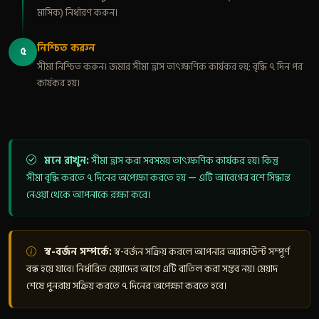
মাসিক) নির্ধারণ করুন।
নিশ্চিত করুন
৫
সীমা নিশ্চিত করুন। জমার সীমা হ্রাস তাৎক্ষণিক কার্যকর হয়; বৃদ্ধি ৭ দিন পর
কার্যকর হয়।
মনে রাখুন:
সীমা হ্রাস করা সবসময় তাৎক্ষণিক কার্যকর হয়। কিন্তু
সীমা বৃদ্ধি করতে ৭ দিনের অপেক্ষা করতে হয় — এটি আবেগের বশে সিদ্ধান্ত
নেওয়া থেকে আপনাকে রক্ষা করে।
স্ব-বর্জন সম্পর্কে:
স্ব-বর্জন সক্রিয় করলে আপনার অ্যাকাউন্ট সম্পূর্ণ
বন্ধ হয়ে যাবে। নির্ধারিত মেয়াদের আগে এটি বাতিল করা সম্ভব নয়। মেয়াদ
শেষে পুনরায় সক্রিয় করতে ৭ দিনের অপেক্ষা করতে হবে।