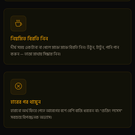
নিয়মিত বিরতি নিন
দীর্ঘ সময় একটানা না খেলে মাঝে মাঝে বিরতি নিন। উঠুন, হাঁটুন, পানি পান
করুন — তাজা মাথায় সিদ্ধান্ত নিন।
হারের পর থামুন
হারানো অর্থ ফিরে পেতে আবেগের বশে বেশি বাজি ধরবেন না। "চেজিং লসেস"
সবচেয়ে বিপজ্জনক অভ্যাস।