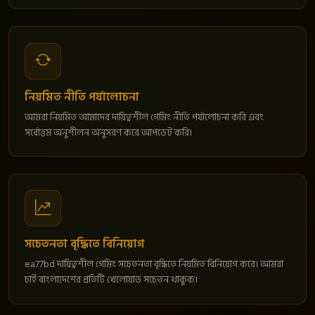
নিয়মিত নীতি পর্যালোচনা
আমরা নিয়মিত আমাদের দায়িত্বশীল গেমিং নীতি পর্যালোচনা করি এবং
সর্বোত্তম অনুশীলন অনুসরণ করে আপডেট করি।
সচেতনতা বৃদ্ধিতে বিনিয়োগ
ea77bd দায়িত্বশীল গেমিং সচেতনতা বৃদ্ধিতে নিয়মিত বিনিয়োগ করে। আমরা
চাই বাংলাদেশের প্রতিটি খেলোয়াড় সচেতন থাকুক।