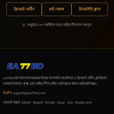
ক্রিকেট বেটিং
স্লট গেমস
ভিআইপি ক্লাব
শুধুমাত্র ১৮+ বয়সীদের জন্য। দায়িত্বশীলভাবে খেলুন।
ea77bd বাংলাদেশের সবচেয়ে বিশ্বস্ত অনলাইন ক্যাসিনো ও ক্রিকেট বেটিং প্ল্যাটফর্ম।
আমরা নিরাপদ, স্বচ্ছ এবং দায়িত্বশীল গেমিং অভিজ্ঞতা প্রদানে প্রতিশ্রুতিবদ্ধ।
ইমেইল:
support@ea77bd.com
পেমেন্ট পদ্ধতি: bKash · Nagad · Rocket · Upay · Visa · Mastercard