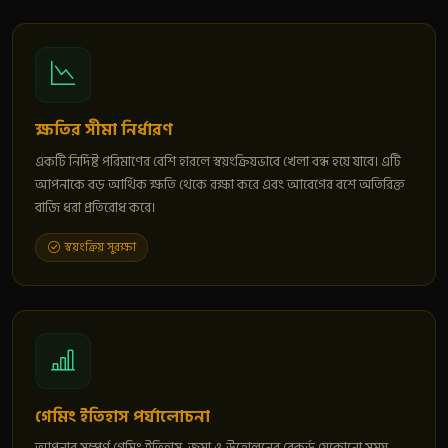
ক্ষতির সীমা নির্ধারণ
একটি নির্দিষ্ট পরিমাণের বেশি হারলে স্বয়ংক্রিয়ভাবে খেলা বন্ধ হয়ে যাবে। এটি
আপনাকে বড় আর্থিক ক্ষতি থেকে রক্ষা করে এবং আবেগের বশে অতিরিক্ত
বাজি ধরা প্রতিরোধ করে।
স্বয়ংক্রিয় সুরক্ষা
গেমিং ইতিহাস পর্যালোচনা
আপনার সম্পূর্ণ গেমিং ইতিহাস, জমা ও উত্তোলনের রেকর্ড যেকোনো সময়