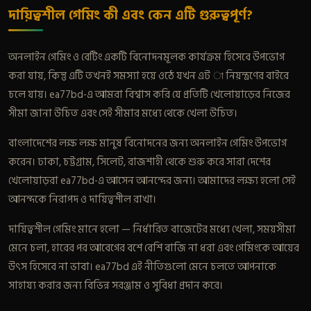
দায়িত্বশীল গেমিং কী এবং কেন এটি গুরুত্বপূর্ণ?
অনলাইন গেমিং ও বেটিং একটি বিনোদনমূলক কার্যক্রম হিসেবে উপভোগ
করা যায়, কিন্তু এটি তখনই সমস্যা হয়ে ওঠে যখন এট া নিয়ন্ত্রণের বাইরে
চলে যায়। ea77bd-এ আমরা বিশ্বাস করি যে প্রতিটি খেলোয়াড়ের নিজের
সীমা জানা উচিত এবং সেই সীমার মধ্যে থেকে খেলা উচিত।
বাংলাদেশের লক্ষ লক্ষ মানুষ বিনোদনের জন্য অনলাইন গেমিং উপভোগ
করেন। ঢাকা, চট্টগ্রাম, সিলেট, রাজশাহী থেকে শুরু করে সারা দেশের
খেলোয়াড়রা ea77bd-এ আসেন আনন্দের জন্য। আমাদের লক্ষ্য হলো সেই
আনন্দকে নিরাপদ ও দায়িত্বশীল রাখা।
দায়িত্বশীল গেমিং মানে হলো — নির্ধারিত বাজেটের মধ্যে খেলা, সময়সীমা
মেনে চলা, হারের পর আবেগের বশে বেশি বাজি না ধরা এবং গেমিংকে আয়ের
উৎস হিসেবে না ভাবা। ea77bd এই নীতিগুলো মেনে চলতে আপনাকে
সাহায্য করার জন্য বিভিন্ন সরঞ্জাম ও সুবিধা প্রদান করে।