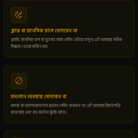
ক্লান্ত বা মানসিক চাপে খেলবেন না
ক্লান্তি, মানসিক চাপ বা দুঃখের সময় গেমিং এড়িয়ে চলুন। এই অবস্থায় সঠিক
সিদ্ধান্ত নেওয়া কঠিন হয়।
মদ্যপান অবস্থায় খেলবেন না
মাদক বা অ্যালকোহলের প্রভাবে গেমিং করবেন না। এই অবস্থায় বিচারশক্তি
কমে যায় এবং বড় ক্ষতির ঝুঁকি বাড়ে।