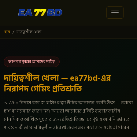
হোম
দায়িত্বশীল খেলা
আপনার সুরক্ষা আমাদের দায়িত্ব
দায়িত্বশীল খেলা — ea77bd-এর
নিরাপদ গেমিং প্রতিশ্রুতি
ea77bd বিশ্বাস করে যে গেমিং হওয়া উচিত আনন্দের একটি উৎস — কোনো
চাপ বা সমস্যার কারণ নয়। আমরা আমাদের প্রতিটি ব্যবহারকারীর
মানসিক ও আর্থিক সুস্থতার জন্য প্রতিশ্রুতিবদ্ধ। এই পৃষ্ঠায় আপনি জানতে
পারবেন কীভাবে দায়িত্বশীলভাবে খেলবেন এবং প্রয়োজনে সহায়তা পাবেন।