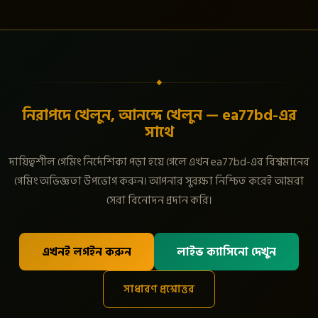
◆
নিরাপদে খেলুন, আনন্দে খেলুন — ea77bd-এর
সাথে
দায়িত্বশীল গেমিং নির্দেশিকা পড়া হয়ে গেলে এখন ea77bd-এর বিশ্বমানের
গেমিং অভিজ্ঞতা উপভোগ করুন। আপনার সুরক্ষা নিশ্চিত করেই আমরা
সেরা বিনোদন প্রদান করি।
এখনই লগইন করুন
লাইভ ক্যাসিনো দেখুন
সাধারণ প্রশ্নোত্তর