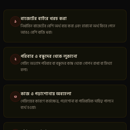
বাজেটের বাইরে খরচ করা
১
নির্ধারিত বাজেটের বেশি অর্থ ব্যয় করা এবং হারানো অর্থ ফিরে পেতে
আরও বেশি বাজি ধরা।
পরিবার ও বন্ধুদের থেকে লুকানো
২
গেমিং অভ্যাস পরিবার বা বন্ধুদের কাছ থেকে গোপন রাখা বা মিথ্যা
বলা।
কাজ ও পড়াশোনায় অবহেলা
৩
গেমিংয়ের কারণে কর্মক্ষেত্র, পড়াশোনা বা পারিবারিক দায়িত্ব পালনে
ব্যর্থ হওয়া।