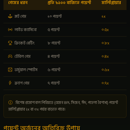
গেমের ধরন
প্রতি ৳১০০ বাজিতে পয়েন্ট
মাল্টিপ্লায়ার
স্লট গেম
১০ পয়েন্ট
১x
লাইভ ক্যাসিনো
৫ পয়েন্ট
০.৫x
ক্রিকেট বেটিং
৮ পয়েন্ট
০.৮x
টেবিল গেম
৪ পয়েন্ট
০.৪x
ভার্চুয়াল স্পোর্টস
৬ পয়েন্ট
০.৬x
ক্র্যাশ গেম
৭ পয়েন্ট
০.৭x
বিশেষ প্রমোশনাল পিরিয়ডে (যেমন BPL সিজন, ঈদ, পহেলা বৈশাখ) পয়েন্ট
মাল্টিপ্লায়ার ২x বা ৩x পর্যন্ত বাড়তে পারে।
পয়েন্ট অর্জনের অতিরিক্ত উপায়