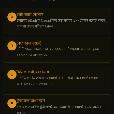
প্রথম জমা বোনাস
১
প্রথমবার bKash বা Nagad দিয়ে জমা করলে ৫০০ বোনাস পয়েন্ট পাবেন।
ন্যূনতম জমার পরিমাণ ৳৫০০।
রেফারেল পয়েন্ট
২
প্রতিটি সফল রেফারেলের জন্য ২০০ পয়েন্ট পাবেন। আপনার বন্ধুকে
ea77bd-তে আমন্ত্রণ জানান।
দৈনিক লগইন বোনাস
৩
প্রতিদিন লগইন করলে ১০ পয়েন্ট পাবেন। টানা ৭ দিন লগইন করলে
অতিরিক্ত ১০০ পয়েন্ট বোনাস।
টুর্নামেন্ট অংশগ্রহণ
৪
সাপ্তাহিক ও মাসিক টুর্নামেন্টে অংশ নিয়ে বিশেষ পয়েন্ট বোনাস অর্জন
করুন।