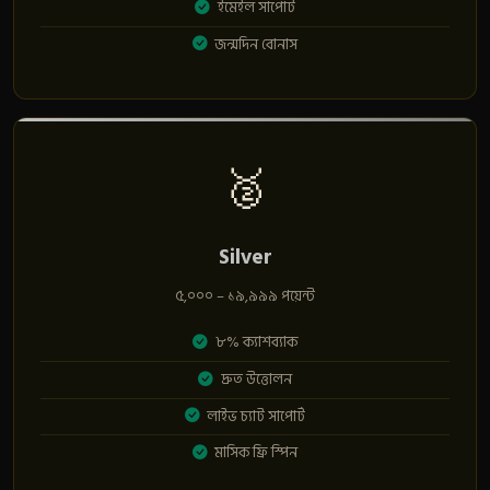
ইমেইল সাপোর্ট
জন্মদিন বোনাস
🥈
Silver
৫,০০০ – ১৯,৯৯৯ পয়েন্ট
৮% ক্যাশব্যাক
দ্রুত উত্তোলন
লাইভ চ্যাট সাপোর্ট
মাসিক ফ্রি স্পিন