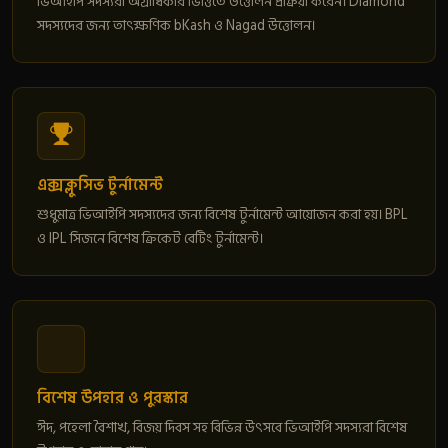
ভিআইপি সদস্যরা অগ্রাধিকার ভিত্তিতে উত্তোলন প্রক্রিয়া করেন। Diamond
সদস্যদের জন্য তাৎক্ষণিক bKash ও Nagad উত্তোলন।
এক্সক্লুসিভ টুর্নামেন্ট
শুধুমাত্র ভিআইপি সদস্যদের জন্য বিশেষ টুর্নামেন্ট আয়োজন করা হয়। BPL
ও IPL সিজনে বিশেষ ক্রিকেট বেটিং টুর্নামেন্ট।
বিশেষ উপহার ও পুরস্কার
ঈদ, পহেলা বৈশাখ, বিজয় দিবস সহ বিভিন্ন উৎসবে ভিআইপি সদস্যরা বিশেষ