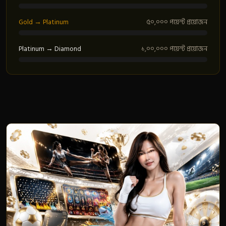
Gold → Platinum
৫০,০০০ পয়েন্ট প্রয়োজন
Platinum → Diamond
১,০০,০০০ পয়েন্ট প্রয়োজন