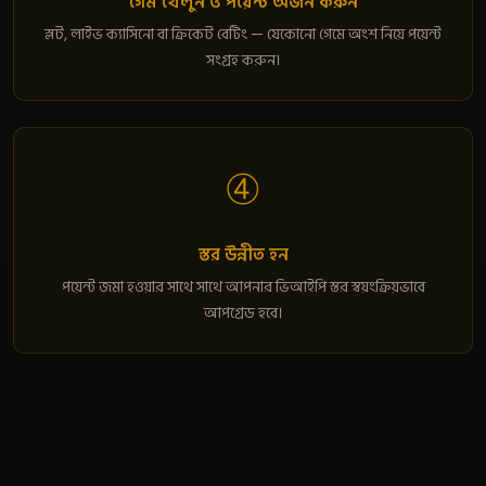
গেম খেলুন ও পয়েন্ট অর্জন করুন
স্লট, লাইভ ক্যাসিনো বা ক্রিকেট বেটিং — যেকোনো গেমে অংশ নিয়ে পয়েন্ট
সংগ্রহ করুন।
④
স্তর উন্নীত হন
পয়েন্ট জমা হওয়ার সাথে সাথে আপনার ভিআইপি স্তর স্বয়ংক্রিয়ভাবে
আপগ্রেড হবে।