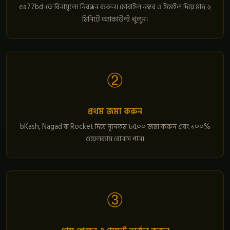
ea77bd-তে বিনামূল্যে নিবন্ধন করুন। মোবাইল নম্বর ও ইমেইল দিয়ে মাত্র ২
মিনিটে অ্যাকাউন্ট খুলুন।
②
প্রথম জমা করুন
bKash, Nagad বা Rocket দিয়ে ন্যূনতম ৳৫০০ জমা করুন এবং ১০০%
ওয়েলকাম বোনাস পান।
③