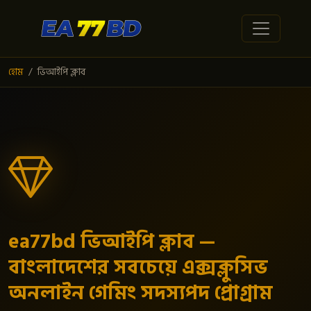
হোম
ভিআইপি ক্লাব
ea77bd ভিআইপি ক্লাব —
বাংলাদেশের সবচেয়ে এক্সক্লুসিভ
অনলাইন গেমিং সদস্যপদ প্রোগ্রাম