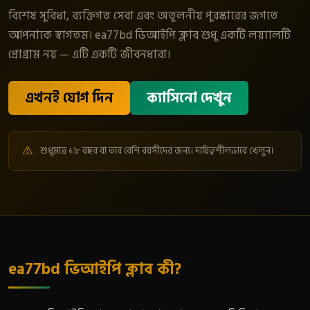
বিশেষ সুবিধা, ব্যক্তিগত সেবা এবং অতুলনীয় পুরস্কারের জগতে
আপনাকে স্বাগতম। ea77bd ভিআইপি ক্লাব শুধু একটি লয়্যালটি
প্রোগ্রাম নয় — এটি একটি জীবনধারা।
এখনই যোগ দিন
ক্যাসিনো দেখুন
শুধুমাত্র ১৮ বছর বা তার বেশি বয়সীদের জন্য। দায়িত্বশীলভাবে খেলুন।
ea77bd ভিআইপি ক্লাব কী?