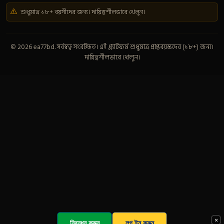
শুধুমাত্র ১৮+ বয়সীদের জন্য। দায়িত্বশীলভাবে খেলুন।
© 2026 ea77bd. সর্বস্বত্ব সংরক্ষিত। এই প্ল্যাটফর্ম শুধুমাত্র প্রাপ্তবয়স্কদের (১৮+) জন্য।
দায়িত্বশীলভাবে খেলুন।
×
নিবন্ধন করুন
লগ ইন করুন