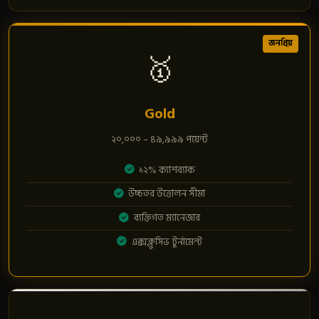
জনপ্রিয়
🥇
Gold
২০,০০০ – ৪৯,৯৯৯ পয়েন্ট
১২% ক্যাশব্যাক
উচ্চতর উত্তোলন সীমা
ব্যক্তিগত ম্যানেজার
এক্সক্লুসিভ টুর্নামেন্ট